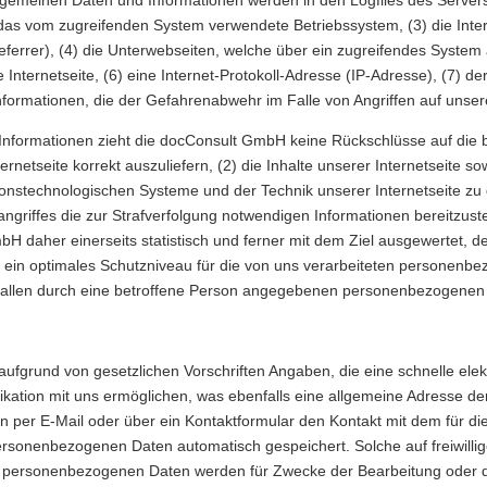
as vom zugreifenden System verwendete Betriebssystem, (3) die Inter
eferrer), (4) die Unterwebseiten, welche über ein zugreifendes System 
 Internetseite, (6) eine Internet-Protokoll-Adresse (IP-Adresse), (7) d
nformationen, die der Gefahrenabwehr im Falle von Angriffen auf unse
Informationen zieht die docConsult GmbH keine Rückschlüsse auf die 
ternetseite korrekt auszuliefern, (2) die Inhalte unserer Internetseite s
ionstechnologischen Systeme und der Technik unserer Internetseite zu
angriffes die zur Strafverfolgung notwendigen Informationen bereitzu
 daher einerseits statistisch und ferner mit dem Ziel ausgewertet, d
 ein optimales Schutzniveau für die von uns verarbeiteten personenb
n allen durch eine betroffene Person angegebenen personenbezogenen
 aufgrund von gesetzlichen Vorschriften Angaben, die eine schnelle e
tion mit uns ermöglichen, was ebenfalls eine allgemeine Adresse der
n per E-Mail oder über ein Kontaktformular den Kontakt mit dem für d
ersonenbezogenen Daten automatisch gespeichert. Solche auf freiwillig
ten personenbezogenen Daten werden für Zwecke der Bearbeitung oder 