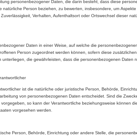
rarbeitung personenbezogener Daten, die darin besteht, dass diese pe
e natürliche Person beziehen, zu bewerten, insbesondere, um Aspekte be
 Zuverlässigkeit, Verhalten, Aufenthaltsort oder Ortswechsel dieser na
nenbezogener Daten in einer Weise, auf welche die personenbezogene
etroffenen Person zugeordnet werden können, sofern diese zusätzlich
terliegen, die gewährleisten, dass die personenbezogenen Daten nicht 
rantwortlicher
twortlicher ist die natürliche oder juristische Person, Behörde, Einric
rarbeitung von personenbezogenen Daten entscheidet. Sind die Zwecke 
n vorgegeben, so kann der Verantwortliche beziehungsweise können di
taaten vorgesehen werden.
ristische Person, Behörde, Einrichtung oder andere Stelle, die persone