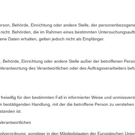
 Person, Behörde, Einrichtung oder andere Stelle, der personenbezoge
der nicht. Behörden, die im Rahmen eines bestimmten Untersuchungsau
ne Daten erhalten, gelten jedoch nicht als Empfänger.
rson, Behörde, Einrichtung oder andere Stelle außer der betroffenen Per
 Verantwortung des Verantwortlichen oder des Auftragsverarbeiters be
on freiwillig für den bestimmten Fall in informierter Weise und unmiss
n bestätigenden Handlung, mit der die betroffene Person zu verstehen g
tanden ist.
 Verantwortlichen
ndverordnung, sonstiger in den Mitgliedstaaten der Europäischen Uni