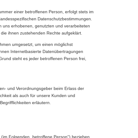
mmer einer betroffenen Person, erfolgt stets im
 landesspezifischen Datenschutzbestimmungen.
on uns erhobenen, genutzten und verarbeiteten
die ihnen zustehenden Rechte aufgeklärt.
nahmen umgesetzt, um einen möglichst
önnen Internetbasierte Datenübertragungen
rund steht es jeder betroffenen Person frei,
nien- und Verordnungsgeber beim Erlass der
chkeit als auch für unsere Kunden und
grifflichkeiten erläutern.
on (im Folgenden „betroffene Person“) beziehen.