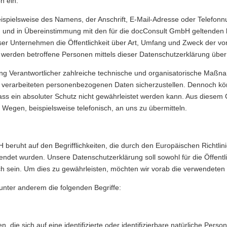
n ein.
spielsweise des Namens, der Anschrift, E-Mail-Adresse oder Telefonnu
 und in Übereinstimmung mit den für die docConsult GmbH geltenden
ser Unternehmen die Öffentlichkeit über Art, Umfang und Zweck der v
erden betroffene Personen mittels dieser Datenschutzerklärung über 
ung Verantwortlicher zahlreiche technische und organisatorische Maß
te verarbeiteten personenbezogenen Daten sicherzustellen. Dennoch k
ass ein absoluter Schutz nicht gewährleistet werden kann. Aus diesem G
Wegen, beispielsweise telefonisch, an uns zu übermitteln.
beruht auf den Begrifflichkeiten, die durch den Europäischen Richtli
et wurden. Unsere Datenschutzerklärung soll sowohl für die Öffentli
h sein. Um dies zu gewährleisten, möchten wir vorab die verwendeten Be
unter anderem die folgenden Begriffe:
 die sich auf eine identifizierte oder identifizierbare natürliche Pers