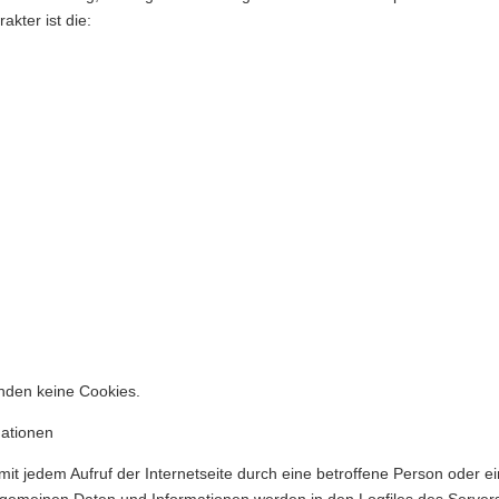
kter ist die:
nden keine Cookies.
mationen
mit jedem Aufruf der Internetseite durch eine betroffene Person oder e
lgemeinen Daten und Informationen werden in den Logfiles des Servers